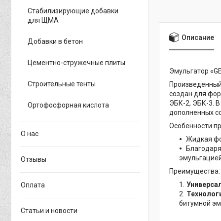
Стабилизирующие добавки
для ЩМА
Описание
Добавки в бетон
Цементно-стружечные плиты
Эмульгатор «G
Строительные тенты
Произведенный
создан для фор
ЭБК-2, ЭБК-3. 
Ортофосфорная кислота
дополненных с
Особенности пр
О нас
Жидкая фо
Благодаря
эмульгацией
Отзывы
Преимущества:
Универса
Оплата
Технолог
битумной эм
Статьи и новости