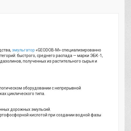
дства,
эмульгатор
«GEODOB-M» специализированно
горий: быстрого, среднего распада — марки ЭБК-1,
дазолинов, полученных из растительного сырья и
нологическом оборудовании с непрерывной
ках циклического типа.
онных дорожных эмульсий.
с ортофосфорной кислотой при создании водной фазы