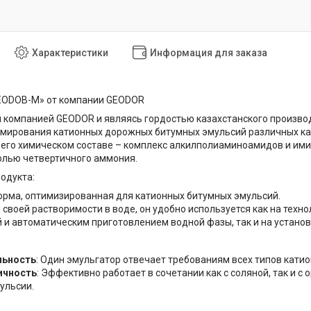
Характеристики
Информация для заказа
EODOB-M» от компании GEODOR
 компанией GEODOR и являясь гордостью казахстанского произво
мирования катионных дорожных битумных эмульсий различных кате
В его химическом составе – комплекс алкилполиаминоамидов и ими
олью четвертичного аммония.
одукта:
рма, оптимизированная для катионных битумных эмульсий.
 своей растворимости в воде, он удобно используется как на тех
 и автоматическим приготовлением водной фазы, так и на установ
льность
: Один эмульгатор отвечает требованиям всех типов кати
ичность
: Эффективно работает в сочетании как с соляной, так и 
ульсии.