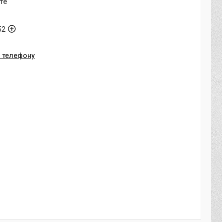
те
52
о телефону