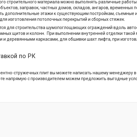
ого строительного материала можно выполнять различные работы
бъектов, заправок, частных домов, складов, ангаров, временных 
ть дополнительные этажи к существующим постройкам, съемные и
 для изготовления потолочных перекрытий и сборных стяжек.
ся для строительства шумопоглощающих ограждений вдоль автостр
амных щитов и колонн. При выполнении внутренней отделки такой 
 и деревянными каркасами, для обшивки шахт лифта, при изготов
тавкой по РК
ентно-стружечных плит вы можете написать нашему менеджеру в W
оте напрямую с производителем можем предложить выгодные усл