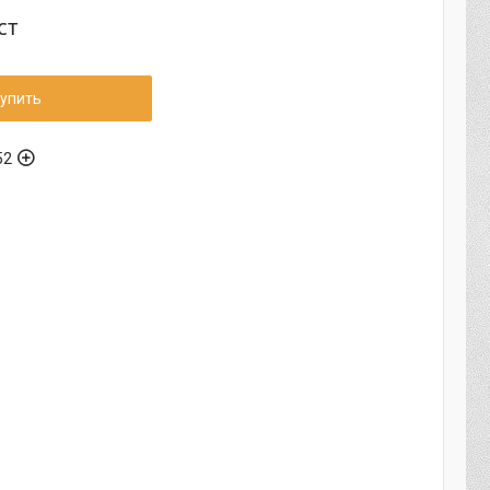
ст
упить
52