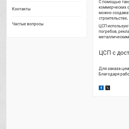
С помощью так
коммерческих о
Контакты
можно создава
строительстве,
Частые вопросы
ЦСП используют
погребов, рекл
металлическими
ЦСП с дос
Для заказа цем
Благодаря раб